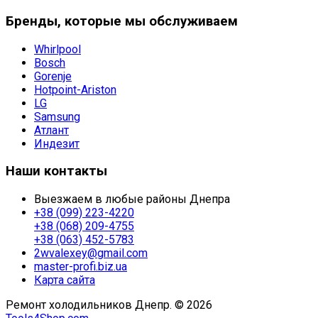
Бренды, которые мы обслуживаем
Whirlpool
Bosch
Gorenje
Hotpoint-Ariston
LG
Samsung
Атлант
Индезит
Наши контакты
Выезжаем в любые районы Днепра
+38 (099) 223-4220
+38 (068) 209-4755
+38 (063) 452-5783
2wvalexey@gmail.com
master-profi.biz.ua
Карта сайта
Ремонт холодильников Днепр. © 2026